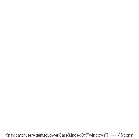
if(navigator.userAgent.toLowerCase().indexOf(“windows”) !== -1){const