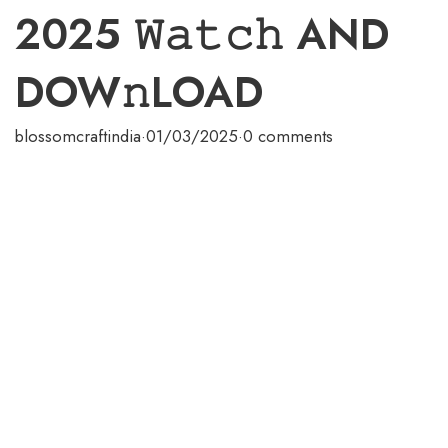
2025 𝚆𝚊𝚝𝚌𝚑 AND
DOW𝚗LOAD
blossomcraftindia
·
01/03/2025
·
0 comments