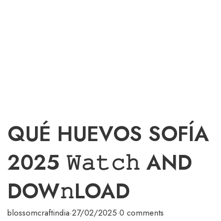
QUÉ HUEVOS SOFÍA
2025 𝚆𝚊𝚝𝚌𝚑 AND
DOW𝚗LOAD
blossomcraftindia
·
27/02/2025
·
0 comments